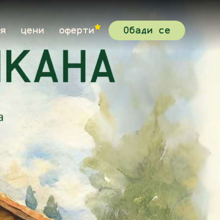
я
цени
оферти
Обади се