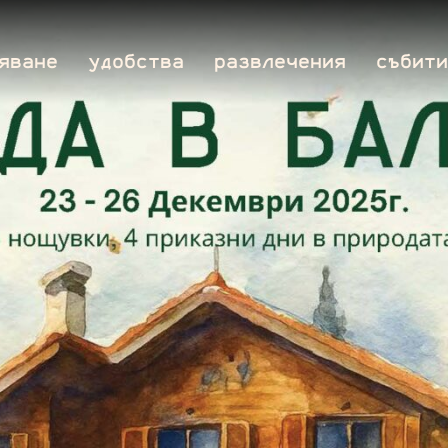
яване
удобства
развлечения
събити